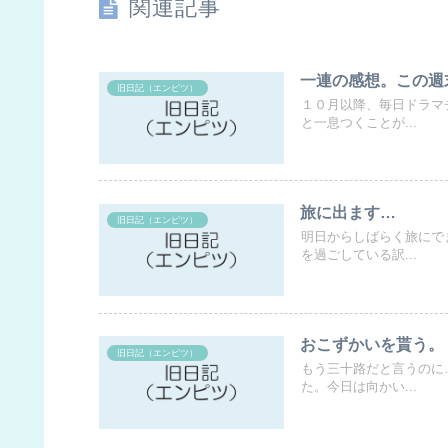
関連記事
一連の感想。この週
旧日記（エンピツ）
１０月以降、毎日ドラマ
と一息つくことが...
旅に出ます…
旧日記（エンピツ）
明日からしばらく旅にで
を過ごしている訳...
おこずかいを貰う。
旧日記（エンピツ）
もう三十路だと言うのに
た。今日は向かい...