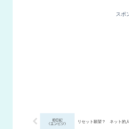
スポ
リセット願望？ ネット的