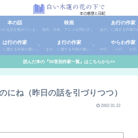
本の話
映画
あ行の作家
本にまつわる話を集めています。1年間に読んだ本の総括や、本に関する話題など。
海外、日本、アニメを問わず映画の感想（レビュー）を綴っています。
は行の作家
ま行の作家
やらわ作家
「は行」に属する作家の書いた本の感想です。さらに「は」「ひ」「ふ」「へ」「ほ」に分類していあります。お好きな作家の作品を探してみてください。
「ま行」に属する作家の書いた本の感想です。さらに「ま」「み」「む」「め」「も」に分類していあります。お好きな作家の作品を探してみてください。
読んだ本の『50音別作家一覧』はこちらから>>
のにね（昨日の話を引づりつつ）
2002.01.22